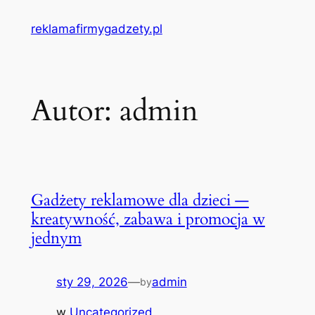
Przejdź
reklamafirmygadzety.pl
do
treści
Autor:
admin
Gadżety reklamowe dla dzieci —
kreatywność, zabawa i promocja w
jednym
sty 29, 2026
—
admin
by
w
Uncategorized