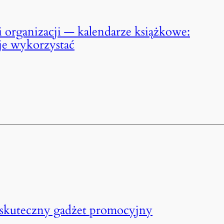
 organizacji — kalendarze książkowe:
k je wykorzystać
skuteczny gadżet promocyjny