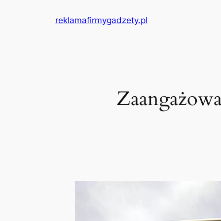
Przejdź
reklamafirmygadzety.pl
do
treści
Zaangażowa